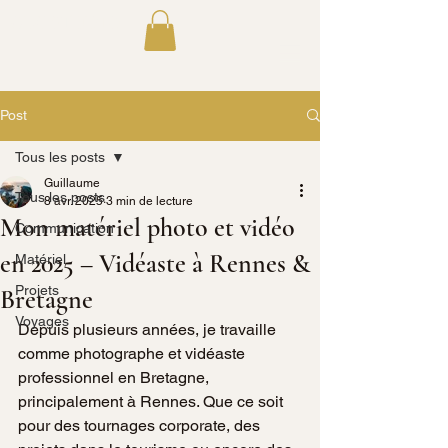
GLC STUDIO
Post
Tous les posts
Guillaume
Tous les posts
8 avr. 2025
3 min de lecture
Mon matériel photo et vidéo
Communication
en 2025 – Vidéaste à Rennes &
Matériel
Projets
Bretagne
Voyages
Depuis plusieurs années, je travaille 
comme photographe et vidéaste 
professionnel en Bretagne, 
principalement à Rennes. Que ce soit 
pour des tournages corporate, des 