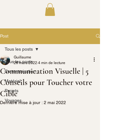
GLC STUDIO
Post
Tous les posts
Guillaume
Tous les posts
26 mars 2022
4 min de lecture
Communication Visuelle | 5
Communication
Conseils pour Toucher votre
Matériel
Projets
Cible
Voyages
Dernière mise à jour :
2 mai 2022